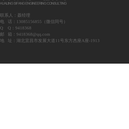
联系人：聂经理
电 话：13085156855（微信同号）
Q Q：9418368
邮 箱：9418368@qq.com
地 址：湖北宜昌市发展大道11号东方杰座A座-1913