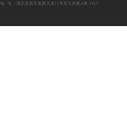
地 址：湖北宜昌市发展大道11号东方杰座A座-1913