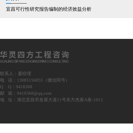
宜昌可行性研究报告编制的经济效益分析
联系人：聂经理
电 话：13085156855（微信同号）
Q Q：9418368
邮 箱：9418368@qq.com
地 址：湖北宜昌市发展大道11号东方杰座A座-1913