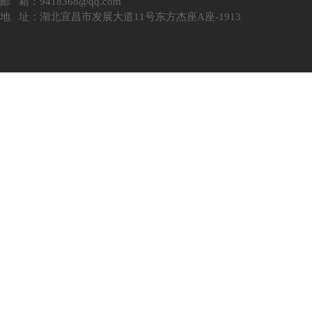
邮 箱：9418368@qq.com
地 址：湖北宜昌市发展大道11号东方杰座A座-1913