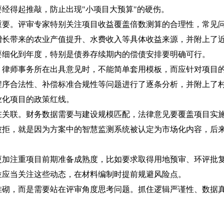
经得起推敲，防止出现"小项目大预算"的硬伤。
。评审专家特别关注项目收益覆盖倍数测算的合理性，常见问
增长带来的农业产值提升、水费收入等具体收益来源，并附上了
要细化到年度，特别是债券存续期内的偿债安排要明确可行。
师事务所在出具意见时，不能简单套用模板，而应针对项目的
序合法性、补偿标准合规性等问题进行了逐条分析，并附上了村
业化项目的政策红线。
联。财务数据需要与建设规模匹配，法律意见要覆盖项目实施
被拒，就是因为方案中的智慧监测系统被认定为市场化内容，后
注重项目前期准备成熟度，比如要求取得用地预审、环评批复
位应当关注这些动态，在材料编制时提前规避风险点。
，而是需要站在评审角度思考问题。抓住逻辑严谨性、数据真