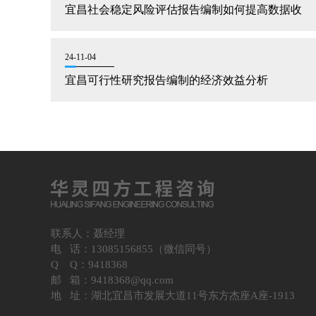
宜昌社会稳定风险评估报告编制如何提高数据收
24-11-04
宜昌可行性研究报告编制的经济效益分析
联系人：聂经理
电 话：13085156855（微信同号）
Q Q：9418368
邮 箱：9418368@qq.com
地 址：湖北宜昌市发展大道11号东方杰座A座-1913