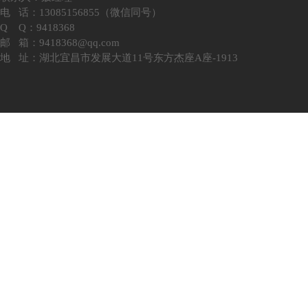
电 话：13085156855（微信同号）
Q Q：9418368
邮 箱：9418368@qq.com
地 址：湖北宜昌市发展大道11号东方杰座A座-1913